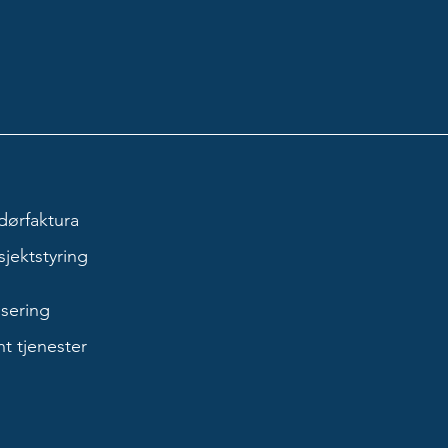
dørfaktura
jektstyring
sering
t tjenester