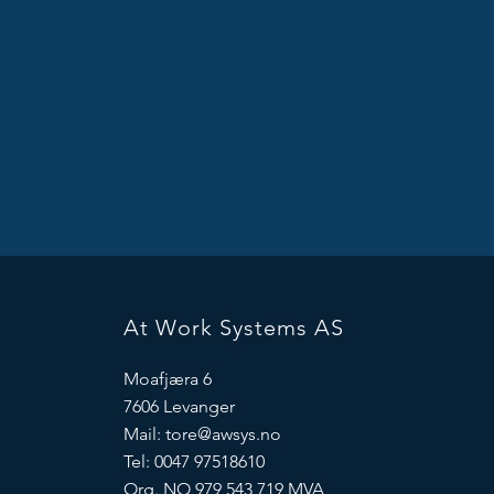
At Work Systems AS
Moafjæra 6
7606 Levanger
Mail:
tore@awsys.no
Tel: 0047 97518610
Org. NO 979 543 719 MVA