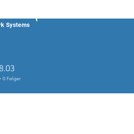
 work flow
rk Systems
8.03
3
0
Følger